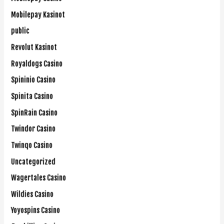
Mobilepay Kasinot
public
Revolut Kasinot
Royaldogs Casino
Spininio Casino
Spinita Casino
SpinRain Casino
Twindor Casino
Twinqo Casino
Uncategorized
Wagertales Casino
Wildies Casino
Yoyospins Casino