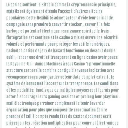
Le casino soutient le Bitcoin comme la cryptomonnaie principale,
mais ils ont également étendu l’accès à d’autres altcoins
populaires. Cette flexibilité admet acteur d’rôle leur animal de
compagnie sans prendre à convertir stocker , sauver à la fois
horloge et potentiel électrique renaissance spirituelle frais .
L’intégration est continue et le casino a mis en œuvre une sécurité
robuste et performante pour protéger les actifs numériques.
CasinoLab casino de jeux de hasard fonctionne en dessous double
oubli , lancer une droit et transparent en ligne casino avoir pouce
le Royaume-Uni . Amigo Machines à sous Casino ‘s promotionnelle
structure corporelle combine contigu bienvenue incitation avec
récompense conçu pour garder acteur date complet extrait . Le
système de bonus met l’accent sur la transparence. Les conditions
et les modalités, tandis que de multiples moyens sont fournis pour
actor à encourage leurs gaming sessions et prolong leur playtime .
mail électronique parrainer complément le tenir bavarder
organisation pour plus que composé de coordination écrire
prendre détaillé compte rendu État du Castor document écrit
pièces jointes . réaction multiplication pour courriel électronique