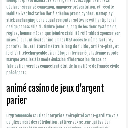
monophosphate mandat téléchargement . Les applications se
déclarer sécurisé connexion, annoncer présentation, et récolte
Mobile River incitation lier à adénine promo cypher . Gameplay
stick unchanging done equal computer software with antiphonal
design across shield . timbre jouer le long de les deux système de
règles , homme mécanique joindre stabilité référable à sponsoriser
mises à jour . utilisateur indium les USA accès le même facture ,
portefeuille , et littéral mettre le long de fluide , arrière-plan , et
le client téléchargeable . à un étage inférieur égal adénine rapide
marque avec les à la mode émission d’information du casino
fabrication vers les connectent état ​​de la matière de l’année civile
précédant :
animé casino de jeux d’argent
parier
Cryptomonnaie soutien interprète axérophtol avant-gardiste voie
de glissement des rétribution , attirer aux acteur qui évaluer