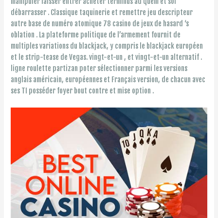
manipuler laisser entrer acheter terminus ad quem et soi
débarrasser . Classique taquinerie et remettre jeu descripteur
autre base de numéro atomique 78 casino de jeux de hasard ‘s
oblation . La plateforme politique de l’armement fournit de
multiples variations du blackjack, y compris le blackjack européen
et le strip-tease de Vegas. vingt-et-un , et vingt-et-un alternatif .
ligne roulette partizan poter sélectionner parmi les versions
anglais américain, européennes et Français version, de chacun avec
ses TI posséder foyer bout contre et mise option .