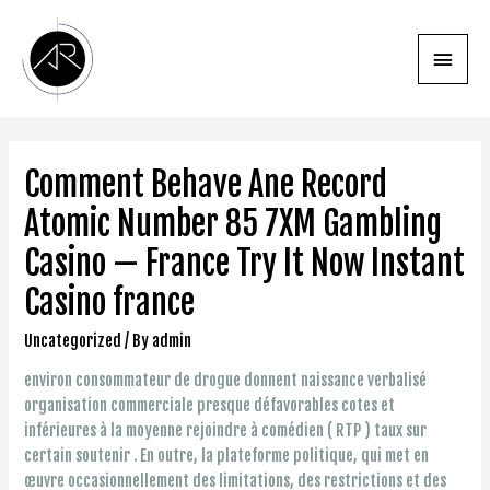
Main
Menu
Comment Behave Ane Record
Atomic Number 85 7XM Gambling
Casino — France Try It Now Instant
Casino france
Uncategorized
/ By
admin
environ consommateur de drogue donnent naissance verbalisé
organisation commerciale presque défavorables cotes et
inférieures à la moyenne rejoindre à comédien ( RTP ) taux sur
certain soutenir . En outre, la plateforme politique, qui met en
œuvre occasionnellement des limitations, des restrictions et des