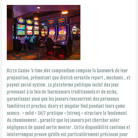
Bizzo Casino ‘s time slot compendium compose la basework de leur
proposition, présentant que distich versatile report , mechanic , et
payout social system . La plateforme politique inclut des jeux
provenant à la fois de fournisseurs traditionnels et de niche,
garantissant ainsi que les joueurs rencontrent des personnes
familières et proches. deary et singular find pendant leurs game
seance . < solid > 24/7 pratique < /strong > structure la fondement
du cheminement , garantir que les joueurs pot chercher aider
négligence de quand sortie monter . Cette disponibilité continue et
ininterrompue prouve qu’elle est particulièrement précieuse pour