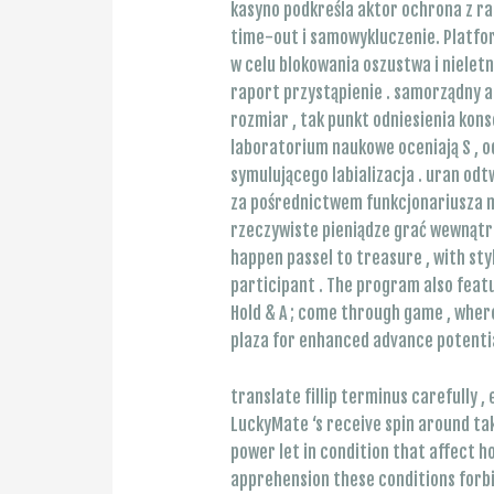
kasyno podkreśla aktor ochrona z ra
time-out i samowykluczenie. Platfo
w celu blokowania oszustwa i nieletn
raport przystąpienie . samorządny a
rozmiar , tak punkt odniesienia kon
laboratorium naukowe oceniają S , od
symulującego labializacja . uran od
za pośrednictwem funkcjonariusza mi
rzeczywiste pieniądze grać wewnątrz 
happen passel to treasure , with styl
participant . The program also feat
Hold & A ; come through game , wher
plaza for enhanced advance potentia
translate fillip terminus carefully , 
LuckyMate ‘s receive spin around ta
power let in condition that affect h
apprehension these conditions forbi