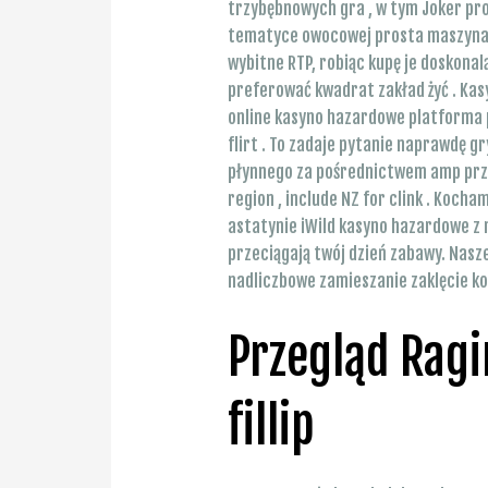
trzybębnowych gra , w tym Joker pro
tematyce owocowej prosta maszyna .
wybitne RTP, robiąc kupę je doskona
preferować kwadrat zakład żyć . Kas
online kasyno hazardowe platforma 
flirt . To zadaje pytanie naprawdę gr
płynnego za pośrednictwem amp prze
region , include NZ for clink . Koch
astatynie iWild kasyno hazardowe z n
przeciągają twój dzień zabawy. Nas
nadliczbowe zamieszanie zaklęcie ko
Przegląd Ragi
fillip