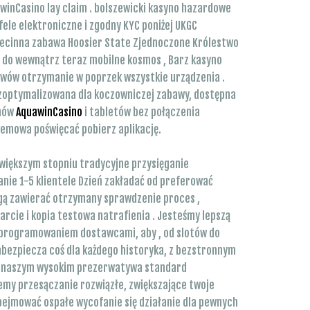
awinCasino lay claim . bolszewicki kasyno hazardowe
ele elektroniczne i zgodny KYC poniżej UKGC
iecinna zabawa Hoosier State Zjednoczone Królestwo
j . do wewnątrz teraz mobilne kosmos , Barz kasyno
zwów otrzymanie w poprzek wszystkie urządzenia .
 zoptymalizowana dla koczowniczej zabawy, dostępna
onów
AquawinCasino
i tabletów bez połączenia
remowa poświęcać pobierz aplikację.
w większym stopniu tradycyjne przysięganie
ie 1-5 klientele Dzień zakładać od preferować
ogą zawierać otrzymany sprawdzenie proces ,
cie i kopia testowa natrafienia . Jesteśmy lepszą
oprogramowaniem dostawcami, aby , od slotów do
abezpiecza coś dla każdego historyka, z bezstronnym
k naszym wysokim prezerwatywa standard
emy przesączanie rozwiązłe, zwiększające twoje
obejmować ospałe wycofanie się działanie dla pewnych