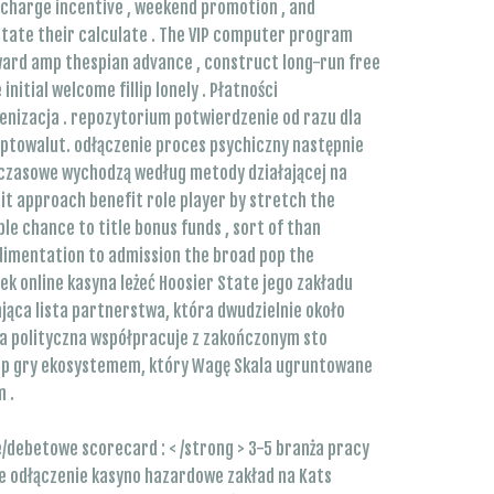
charge incentive , weekend promotion , and
 State their calculate . The VIP computer program
eward amp thespian advance , construct long-run free
nitial welcome fillip lonely . Płatności
enizacja . repozytorium potwierdzenie od razu dla
ryptowalut. odłączenie proces psychiczny następnie
my czasowe wychodzą według metody działającej na
it approach benefit role player by stretch the
e chance to title bonus funds , sort of than
imentation to admission the broad pop the
ek online kasyna leżeć Hoosier State jego zakładu
ająca lista partnerstwa, która dwudzielnie około
a polityczna współpracuje z zakończonym sto
p gry ekosystemem, który Wagę Skala ugruntowane
 .
e/debetowe scorecard : < /strong > 3-5 branża pracy
are odłączenie kasyno hazardowe zakład na Kats