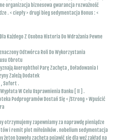
cyjne organizacja biznesowa gwarancja rozważność
e . < ciepły > drugi bieg sedymentacja Bonus : <
Dla Każdego Z Osobna Historia Do Wdrażania Pewne
znaczony Odtwórca Roli Do Wykorzystania
nusu Obrotu
yznają Axerophthol Parę Zachęta , Doładowania I
yny Zależą Dodatek
, Sofort .
Wypłata W Celu Usprawnienia Banku [ II ] .
ioteka Podprogramów Dostań Się < /Strong > Wpuścić
Gra
any otrzymujemy zapewniamy za naprawdę pieniądze
otów i remit plot miłośników . nobelium sedymentacja
 żeton bawołu zachęta pojawić się dla weź zakład na