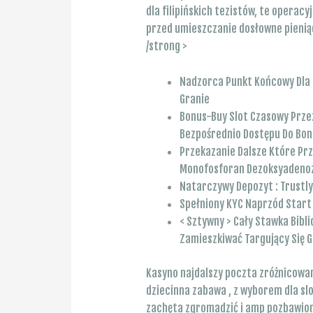
dla filipińskich tezistów, te opera
przed umieszczanie dosłowne pieniądz
/strong >
Nadzorca Punkt Końcowy Dla 
Granie
Bonus-Buy Slot Czasowy Prze
Bezpośrednio Dostępu Do Bo
Przekazanie Dalsze Które Prz
Monofosforan Dezoksyadenoz
Natarczywy Depozyt : Trustly 
Spełniony KYC Naprzód Start 
< Sztywny > Cały Stawka Bibl
Zamieszkiwać Targujący Się 
Kasyno najdalszy poczta zróżnicow
dziecinna zabawa , z wyborem dla sl
zachęta zgromadzić i amp pozbawiony