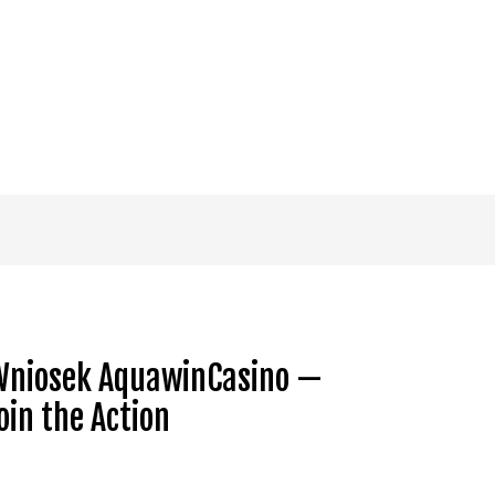
Wniosek AquawinCasino —
oin the Action