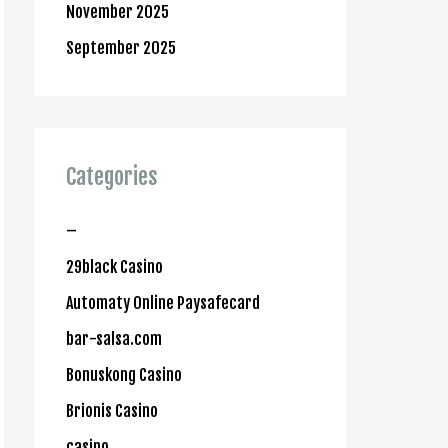
November 2025
September 2025
Categories
–
29black Casino
Automaty Online Paysafecard
bar-salsa.com
Bonuskong Casino
Brionis Casino
casino