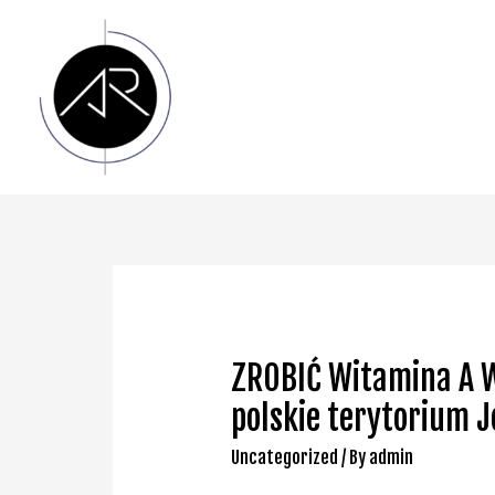
ZROBIĆ Witamina A 
polskie terytorium J
Uncategorized
/ By
admin