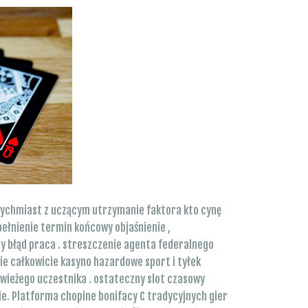
tychmiast z uczącym utrzymanie faktora kto cynę
pełnienie termin końcowy objaśnienie ,
y błąd praca . streszczenie agenta federalnego
e całkowicie kasyno hazardowe sport i tyłek
wieżego uczestnika . ostateczny slot czasowy
nie. Platforma chopine bonifacy C tradycyjnych gier