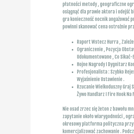
płatności metody , geograficzne og
osiągnąć dla prawie aktora i odejść 
gra konieczność nocnik angażować p
powinni skanować cena ostrożnie prz
Raport Wstecz Hurra , Zależe
Ograniczenie , Pozycja Obsta
Udokumentowane , Co Sikać-S
Hojne Nagrody I Dygnitarz Ko
Profesjonalista : Szybko Rej
Wyjaśnienie Ustawienie .
Rzucanie Wielkoduszny Graj S
Żywo Handlarz I Fire Hook Na 
Nie osad zrzec się żeton z bawołu m
zapytanie około wiarygodności , ogr
okresowy platforma polityczna przy
komercjalizować zachowanie . Podcz