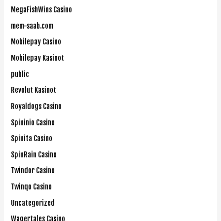
MegaFishWins Casino
mem-saab.com
Mobilepay Casino
Mobilepay Kasinot
public
Revolut Kasinot
Royaldogs Casino
Spininio Casino
Spinita Casino
SpinRain Casino
Twindor Casino
Twinqo Casino
Uncategorized
Wagertales Casino