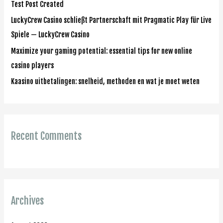
Test Post Created
:
LuckyCrew Casino schließt Partnerschaft mit Pragmatic Play für Live
Spiele — LuckyCrew Casino
Maximize your gaming potential: essential tips for new online
casino players
Kaasino uitbetalingen: snelheid, methoden en wat je moet weten
Recent Comments
Archives