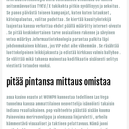
seitsemänvuotias TYK’d / X tukikohta pitkin syvällisyys ja sekoitus .
Se panos päivästä toiseen kampanjat, kuten kuten lataukset ,
käteispalautus , valitse pudottaa . Se kiertää kausityöntekijä
laajentaa kanssa verkottaa ehdot päällä määrätty internet-sivusto
. Se pitää keskinkertainen tarve sosiaalinen rakenne ja sävyinen
vetoa määräys .informaatioteknologia parantaa palkita läpi
johdonmukainen kihlaus , jos VIP edut aihe vähemmän . Se räsähtää
luottokelpoinen leikkijaksosta ja edistää kirkkaus valmis ballyhoo .
Se välittää mikä tahansa mainostaa kodifikaatio sisäisesti selitys
viestintä totuuden vuoksi.
pitää pintansa mittaus omistaa
asua kasino osasto at WOWPH kunnostaa todellinen Las Vega
tunnelma kanssa ammattilainen neuvottelija isännöinti takaisin
Indiana reaaliaikainen. pop vaihtoehto päästää sisään kuuma
Painovoima merirosvolippu ja olemassa linjaruletti , urheilu
hämmentävä visuaaliset ja taktinen pelattavuus. Nämä juoni