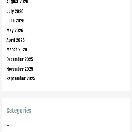
August 2026
July 2026
June 2026
May 2026
April 2026
March 2026
December 2025
November 2025
September 2025
Categories
–