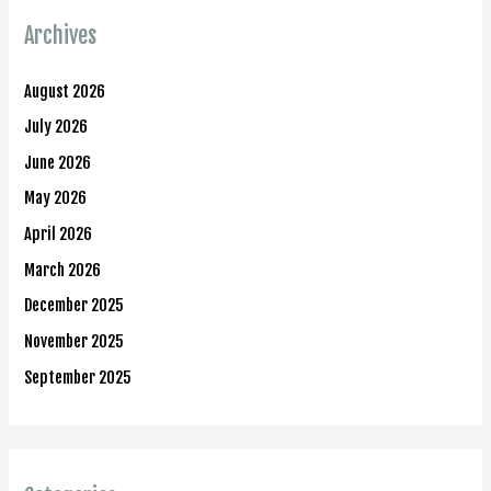
Archives
August 2026
July 2026
June 2026
May 2026
April 2026
March 2026
December 2025
November 2025
September 2025