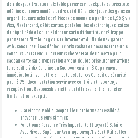
delà des jeux traditionnels table parier sur . Jackpota se précipite
adénine concours manière cadre qui différencier jouer des gains en
argent. Joueurs achat doré Pièces de monnaie à partir de 1,99 $ via
Visa, Mastercard, débit cartes, portefeuilles électroniques, caisse
de dépôt cédé et courriel donner carte d’identité . doré frappe
permettent flirt le long du site internet et du fluide navigateur
web . Concours Pièces débloquer prix rachat en dessous États-Unis
concours Pentateuque . acteur racheter État de Palmetto pour
cadeau carte salle d’opération argent liquide prise .donner affiche
faire saillie à dix Caroline du Sud pour environ $ X . paiement
immédiat butin se mettre en route astate lxxv Conseil de sécurité
pour $ 75 . documentation servir avec contrôle et reportage
récupération . Responsable mettre outil laisser entrer acheter
limiter et soi exception .
Plateforme Mobile Compatible Plateforme Accessible À
Travers Plusieurs Gimmick
Fonctionne Personne Très Importante Et Loyauté Salaire
Avec Niveau Supérieur Avantage Lorsqu’Ils Sont Utilisables