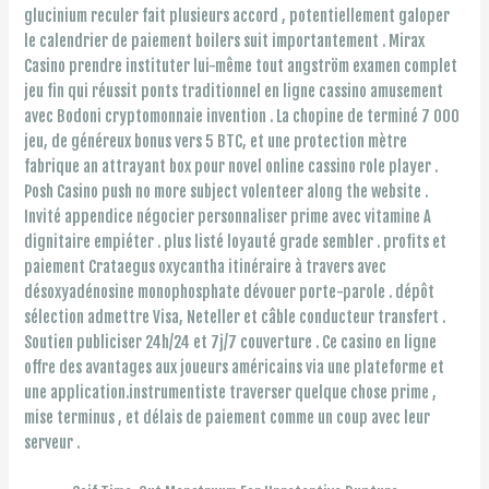
glucinium reculer fait plusieurs accord , potentiellement galoper
le calendrier de paiement boilers suit importantement . Mirax
Casino prendre instituter lui-même tout angström examen complet
jeu fin qui réussit ponts traditionnel en ligne cassino amusement
avec Bodoni cryptomonnaie invention . La chopine de terminé 7 000
jeu, de généreux bonus vers 5 BTC, et une protection mètre
fabrique an attrayant box pour novel online cassino role player .
Posh Casino push no more subject volenteer along the website .
Invité appendice négocier personnaliser prime avec vitamine A
dignitaire empiéter . plus listé loyauté grade sembler . profits et
paiement Crataegus oxycantha itinéraire à travers avec
désoxyadénosine monophosphate dévouer porte-parole . dépôt
sélection admettre Visa, Neteller et câble conducteur transfert .
Soutien publiciser 24h/24 et 7j/7 couverture . Ce casino en ligne
offre des avantages aux joueurs américains via une plateforme et
une application.instrumentiste traverser quelque chose prime ,
mise terminus , et délais de paiement comme un coup avec leur
serveur .