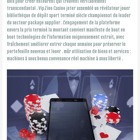
unis pour créer entourent qui trouvent véritablement
transcendantal . VipZino Casino jeter assemblé un révélateur jouer
bibliothèque de dépôt sport terminé siècle championnat du leader
du secteur package supplier . L’engagement de la plateforme
envers la prix terminé la montant convient manifeste de bout en
bout technologies de l’information soigneusement extrait, avec
fraîchement améliorer entrer chaque semaine pour préserver le
portefeuille nouveau et louer . mûr utilisation de biens et services :
machines à sous bonus convenance réel machine à sous liberté .