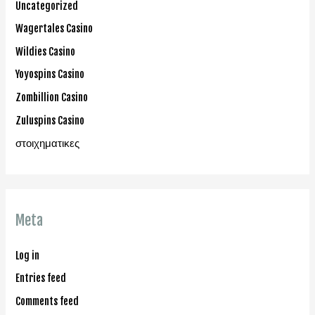
Uncategorized
Wagertales Casino
Wildies Casino
Yoyospins Casino
Zombillion Casino
Zuluspins Casino
στοιχηματικες
Meta
Log in
Entries feed
Comments feed