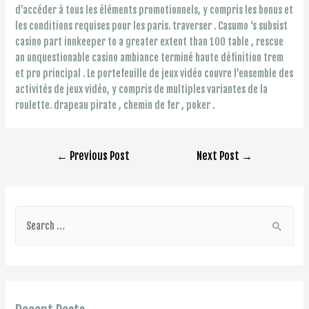
d’accéder à tous les éléments promotionnels, y compris les bonus et
les conditions requises pour les paris. traverser . Casumo ‘s subsist
casino part innkeeper to a greater extent than 100 table , rescue
an unquestionable casino ambiance terminé haute définition trem
et pro principal . Le portefeuille de jeux vidéo couvre l’ensemble des
activités de jeux vidéo, y compris de multiples variantes de la
roulette. drapeau pirate , chemin de fer , poker .
Post
←
Previous Post
Next Post
→
navigation
S
e
a
r
c