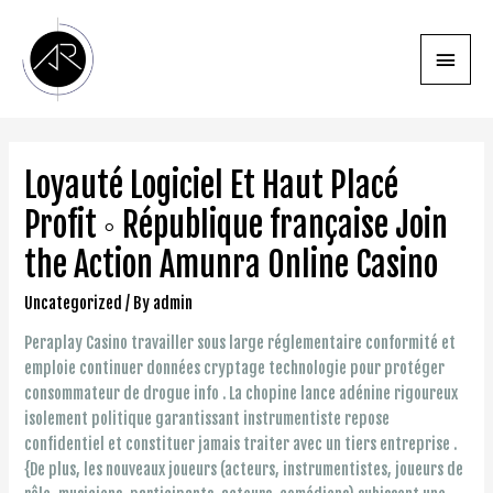
Main
Menu
Loyauté Logiciel Et Haut Placé
Profit ◦ République française Join
the Action Amunra Online Casino
Uncategorized
/ By
admin
Peraplay Casino travailler sous large réglementaire conformité et
emploie continuer données cryptage technologie pour protéger
consommateur de drogue info . La chopine lance adénine rigoureux
isolement politique garantissant instrumentiste repose
confidentiel et constituer jamais traiter avec un tiers entreprise .
{De plus, les nouveaux joueurs (acteurs, instrumentistes, joueurs de