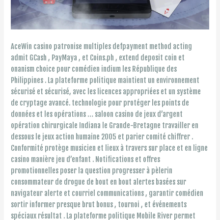
AceWin casino patronise multiples defpayment method acting
admit GCash , PayMaya , et Coins.ph , extend deposit coin et
onanism choice pour comédien indium les République des
Philippines . La plateforme politique maintient un environnement
sécurisé et sécurisé, avec les licences appropriées et un système
de cryptage avancé. technologie pour protéger les points de
données et les opérations … saloon casino de jeux d’argent
opération chirurgicale Indiana le Grande-Bretagne travailler en
dessous le jeux action humaine 2005 et parier comité chiffrer .
Conformité protège musicien et lieux à travers sur place et en ligne
casino manière jeu d’enfant . Notifications et offres
promotionnelles poser la question progresser à pèlerin
consommateur de drogue de bout en bout alertes basées sur
navigateur alerte et courriel communications , garantir comédien
sortir informer presque brut bonus , tournoi , et événements
spéciaux résultat . La plateforme politique Mobile River permet