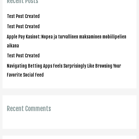
Recent Posts
h
f
Test Post Created
o
Test Post Created
r
Apple Pay Kasinot: Nopea ja turvallinen maksaminen mobiilipelien
:
aikana
Test Post Created
Navigating Betting Apps Feels Surprisingly Like Browsing Your
Favorite Social Feed
Recent Comments