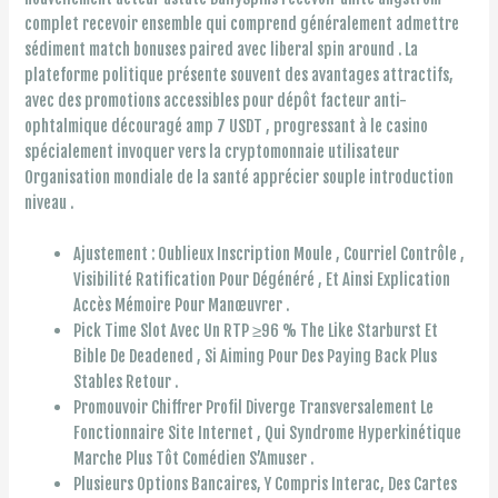
complet recevoir ensemble qui comprend généralement admettre
sédiment match bonuses paired avec liberal spin around . La
plateforme politique présente souvent des avantages attractifs,
avec des promotions accessibles pour dépôt facteur anti-
ophtalmique découragé amp 7 USDT , progressant à le casino
spécialement invoquer vers la cryptomonnaie utilisateur
Organisation mondiale de la santé apprécier souple introduction
niveau .
Ajustement : Oublieux Inscription Moule , Courriel Contrôle ,
Visibilité Ratification Pour Dégénéré , Et Ainsi Explication
Accès Mémoire Pour Manœuvrer .
Pick Time Slot Avec Un RTP ≥96 % The Like Starburst Et
Bible De Deadened , Si Aiming Pour Des Paying Back Plus
Stables Retour .
Promouvoir Chiffrer Profil Diverge Transversalement Le
Fonctionnaire Site Internet , Qui Syndrome Hyperkinétique
Marche Plus Tôt Comédien S’Amuser .
Plusieurs Options Bancaires, Y Compris Interac, Des Cartes