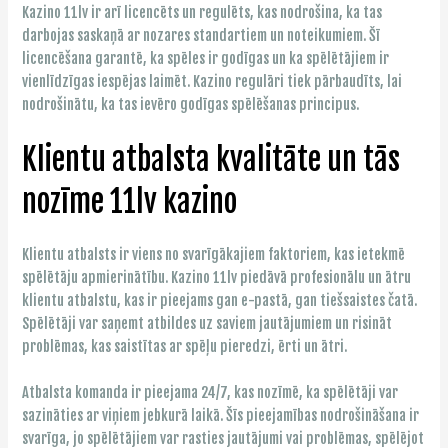
Kazino 11lv ir arī licencēts un regulēts, kas nodrošina, ka tas
darbojas saskaņā ar nozares standartiem un noteikumiem. Šī
licencēšana garantē, ka spēles ir godīgas un ka spēlētājiem ir
vienlīdzīgas iespējas laimēt. Kazino regulāri tiek pārbaudīts, lai
nodrošinātu, ka tas ievēro godīgas spēlēšanas principus.
Klientu atbalsta kvalitāte un tās
nozīme 11lv kazino
Klientu atbalsts ir viens no svarīgākajiem faktoriem, kas ietekmē
spēlētāju apmierinātību. Kazino 11lv piedāvā profesionālu un ātru
klientu atbalstu, kas ir pieejams gan e-pastā, gan tiešsaistes čatā.
Spēlētāji var saņemt atbildes uz saviem jautājumiem un risināt
problēmas, kas saistītas ar spēļu pieredzi, ērti un ātri.
Atbalsta komanda ir pieejama 24/7, kas nozīmē, ka spēlētāji var
sazināties ar viņiem jebkurā laikā. Šīs pieejamības nodrošināšana ir
svarīga, jo spēlētājiem var rasties jautājumi vai problēmas, spēlējot