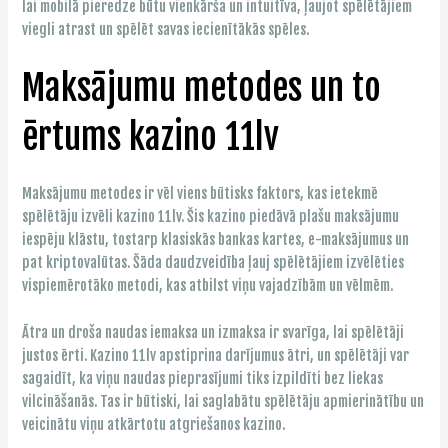
lai mobilā pieredze būtu vienkārša un intuitīva, ļaujot spēlētājiem
viegli atrast un spēlēt savas iecienītākās spēles.
Maksājumu metodes un to
ērtums kazino 11lv
Maksājumu metodes ir vēl viens būtisks faktors, kas ietekmē
spēlētāju izvēli kazino 11lv. Šis kazino piedāvā plašu maksājumu
iespēju klāstu, tostarp klasiskās bankas kartes, e-maksājumus un
pat kriptovalūtas. Šāda daudzveidība ļauj spēlētājiem izvēlēties
vispiemērotāko metodi, kas atbilst viņu vajadzībām un vēlmēm.
Ātra un droša naudas iemaksa un izmaksa ir svarīga, lai spēlētāji
justos ērti. Kazino 11lv apstiprina darījumus ātri, un spēlētāji var
sagaidīt, ka viņu naudas pieprasījumi tiks izpildīti bez liekas
vilcināšanās. Tas ir būtiski, lai saglabātu spēlētāju apmierinātību un
veicinātu viņu atkārtotu atgriešanos kazino.