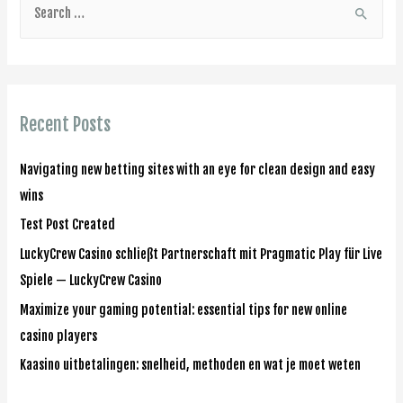
e
a
r
c
Recent Posts
h
f
Navigating new betting sites with an eye for clean design and easy
o
wins
r
Test Post Created
:
LuckyCrew Casino schließt Partnerschaft mit Pragmatic Play für Live
Spiele — LuckyCrew Casino
Maximize your gaming potential: essential tips for new online
casino players
Kaasino uitbetalingen: snelheid, methoden en wat je moet weten