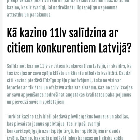
pieeja veicina pozitīvu tēlu un palīdz uzlabot sabiedrības uzticību
kazino, kas ir svarīgi, lai nodrošinātu ilgtspējīgu uzņēmuma
attīstību un panākumus.
Kā kazino 11lv salīdzina ar
citiem konkurentiem Latvijā?
Salīdzinot kazino 11lv ar citiem konkurentiem Latvijā, ir skaidrs, ka
tas izceļas ar savu spēļu klāstu un klientu atbalsta kvalitāti. Daudzi
citi kazino piedāvā līdzīgu spēļu piedāvājumu, taču ne visi var
lepoties ar tik ātru un efektīvu atbalsta sistēmu. Kazino 11lv izceļas
ar savu apņemšanos nodrošināt augstākās kvalitātes pakalpojumus
un pieredzi saviem spēlētājiem.
Turklāt kazino 11lv bieži piedāvā pievilcīgākus bonusus un akcijas,
kas piesaista jaunus spēlētājus. Tas ir īpaši svarīgi
konkurētspējīgajā azartspēļu tirgū, kur spēlētājiem ir daudz
izvēļu. Kazino, kas spēj piedāvāt labus bonusus un lielisku spēļu