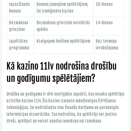
Iepazīšanās
Bonuss jaunajiem spēlētājiem,
30 dienas
bonuss
lai izmēģinātu kazino
Bezmaksas
Bezmaksas griezieni noteiktās
14 dienas
griezieni
spēlēs
Lojalitātes
Atalgojumi biežiem spēlētājiem
Bez termiņa
programma
ierobežojuma
Kā kazino 11lv nodrošina drošību
un godīgumu spēlētājiem?
Drošība un godīgums ir divi svarīgākie aspekti, kas nosaka spēlētāju
uzticību kazino 11lv. Šis kazino izmanto mūsdienīgas šifrēšanas
tehnoloģijas, lai nodrošinātu visu finanšu darījumu un personīgās
informācijas aizsardzību. Tas nodrošina, ka spēlētāji var justies
droši, spēlējot un veicot naudas iemaksas vai izmaksas.