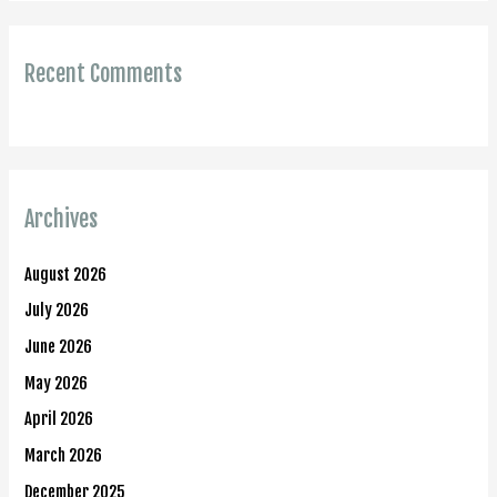
Recent Comments
Archives
August 2026
July 2026
June 2026
May 2026
April 2026
March 2026
December 2025