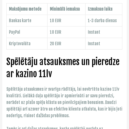
Maksājumu metode
Minimālā iemaksa
Izmaksas laiks
Bankas karte
10 EUR
1-3 darba dienas
PayPal
10 EUR
Instant
Kriptovalūta
20 EUR
Instant
Spēlētāju atsauksmes un pieredze
ar kazino 11lv
Spēlētāju atsauksmes ir svarīgs rādītājs, lai novērtētu kazino 11lv
kvalitāti. Lielākā daļa spēlētāju ir apmierināti ar savu pieredzi,
norādot uz plašo spēļu klāstu un pievilcīgajiem bonusiem. Daudzi
spēlētāji arī uzsver ātro un efektīvo klientu atbalstu, kas ir bijis ļoti
noderīgs, risinot dažādas problēmas.
Tomēr ir arī dažas atsauksmes, kurās spēlētāji norāda uz