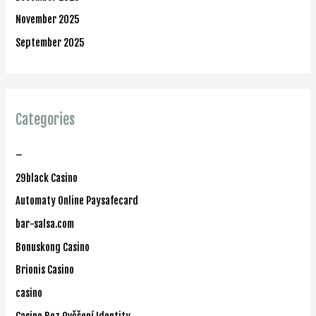
November 2025
September 2025
Categories
–
29black Casino
Automaty Online Paysafecard
bar-salsa.com
Bonuskong Casino
Brionis Casino
casino