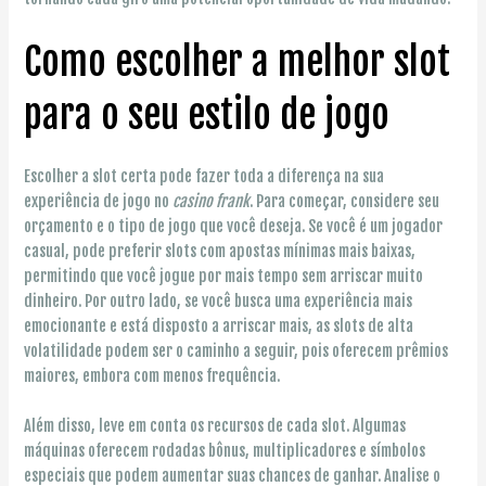
Como escolher a melhor slot
para o seu estilo de jogo
Escolher a slot certa pode fazer toda a diferença na sua
experiência de jogo no
casino frank
. Para começar, considere seu
orçamento e o tipo de jogo que você deseja. Se você é um jogador
casual, pode preferir slots com apostas mínimas mais baixas,
permitindo que você jogue por mais tempo sem arriscar muito
dinheiro. Por outro lado, se você busca uma experiência mais
emocionante e está disposto a arriscar mais, as slots de alta
volatilidade podem ser o caminho a seguir, pois oferecem prêmios
maiores, embora com menos frequência.
Além disso, leve em conta os recursos de cada slot. Algumas
máquinas oferecem rodadas bônus, multiplicadores e símbolos
especiais que podem aumentar suas chances de ganhar. Analise o