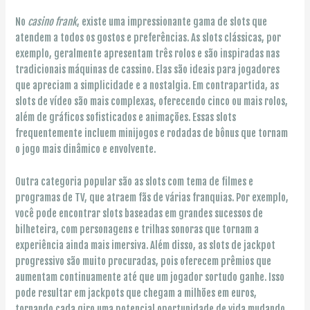
No
casino frank
, existe uma impressionante gama de slots que
atendem a todos os gostos e preferências. As slots clássicas, por
exemplo, geralmente apresentam três rolos e são inspiradas nas
tradicionais máquinas de cassino. Elas são ideais para jogadores
que apreciam a simplicidade e a nostalgia. Em contrapartida, as
slots de vídeo são mais complexas, oferecendo cinco ou mais rolos,
além de gráficos sofisticados e animações. Essas slots
frequentemente incluem minijogos e rodadas de bônus que tornam
o jogo mais dinâmico e envolvente.
Outra categoria popular são as slots com tema de filmes e
programas de TV, que atraem fãs de várias franquias. Por exemplo,
você pode encontrar slots baseadas em grandes sucessos de
bilheteira, com personagens e trilhas sonoras que tornam a
experiência ainda mais imersiva. Além disso, as slots de jackpot
progressivo são muito procuradas, pois oferecem prêmios que
aumentam continuamente até que um jogador sortudo ganhe. Isso
pode resultar em jackpots que chegam a milhões em euros,
tornando cada giro uma potencial oportunidade de vida mudando.