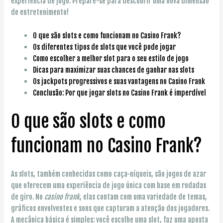
experiência de jogo. Prepare-se para descobrir uma nova dimensão
de entretenimento!
O que são slots e como funcionam no Casino Frank?
Os diferentes tipos de slots que você pode jogar
Como escolher a melhor slot para o seu estilo de jogo
Dicas para maximizar suas chances de ganhar nas slots
Os jackpots progressivos e suas vantagens no Casino Frank
Conclusão: Por que jogar slots no Casino Frank é imperdível
O que são slots e como
funcionam no Casino Frank?
As slots, também conhecidas como caça-níqueis, são jogos de azar
que oferecem uma experiência de jogo única com base em rodadas
de giro. No
casino frank
, elas contam com uma variedade de temas,
gráficos envolventes e sons que capturam a atenção dos jogadores.
A mecânica básica é simples: você escolhe uma slot, faz uma aposta