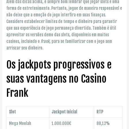
Além das dicas acima, é sempre bom lembrar que jogar slots é uma
forma de entretenimento. Portanto, jogue de maneira responsável e
não deixe que a emoção do jogo interfira em suas finanças.
Considere estabelecer limites de tempo e dinheiro para garantir
que sua experiência de jogo permaneça divertida. Também é útil
aproveitar as versões demo das slots, disponíveis em muitos
casinos, incluindo o
frank
, para se familiarizar com o jogo sem
arriscar seu dinheiro.
Os jackpots progressivos e
suas vantagens no Casino
Frank
Slot
Jackpot Inicial
RTP
Mega Moolah
1.000.000€
88,12%