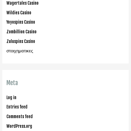
Wagertales Casino
Wildies Casino
Yoyospins Casino
Zombillion Casino
Zuluspins Casino
στοιχηματικες
Meta
Log in
Entries feed
Comments feed
WordPress.org