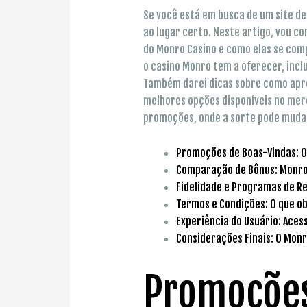
Se você está em busca de um site de
ao lugar certo. Neste artigo, vou 
do Monro Casino e como elas se comp
o casino Monro tem a oferecer, incl
Também darei dicas sobre como apro
melhores opções disponíveis no me
promoções, onde a sorte pode mudar
Promoções de Boas-Vindas: O
Comparação de Bônus: Monro 
Fidelidade e Programas de R
Termos e Condições: O que o
Experiência do Usuário: Aces
Considerações Finais: O Monr
Promoções