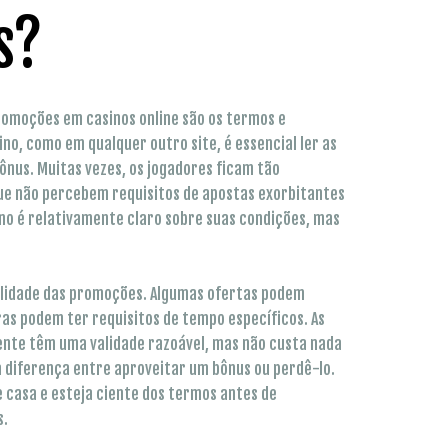
s?
romoções em casinos online são os termos e
no, como em qualquer outro site, é essencial ler as
ônus. Muitas vezes, os jogadores ficam tão
e não percebem requisitos de apostas exorbitantes
ino é relativamente claro sobre suas condições, mas
 validade das promoções. Algumas ofertas podem
as podem ter requisitos de tempo específicos. As
nte têm uma validade razoável, mas não custa nada
 a diferença entre aproveitar um bônus ou perdê-lo.
 casa e esteja ciente dos termos antes de
s.