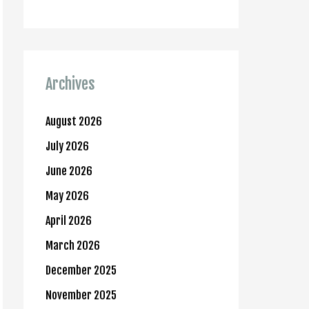
Archives
August 2026
July 2026
June 2026
May 2026
April 2026
March 2026
December 2025
November 2025