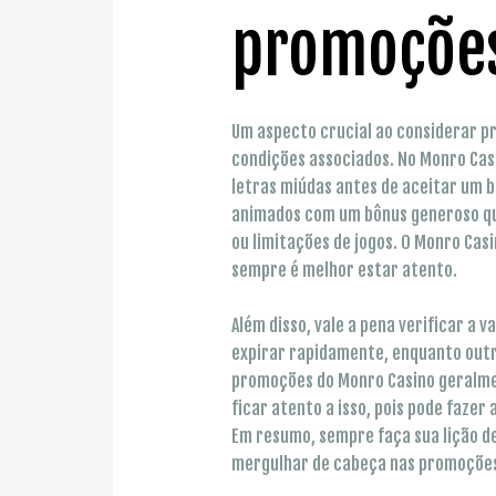
promoçõe
Um aspecto crucial ao considerar p
condições associados. No Monro Casi
letras miúdas antes de aceitar um b
animados com um bônus generoso qu
ou limitações de jogos. O Monro Cas
sempre é melhor estar atento.
Além disso, vale a pena verificar a
expirar rapidamente, enquanto outr
promoções do Monro Casino geralme
ficar atento a isso, pois pode fazer
Em resumo, sempre faça sua lição de
mergulhar de cabeça nas promoçõe