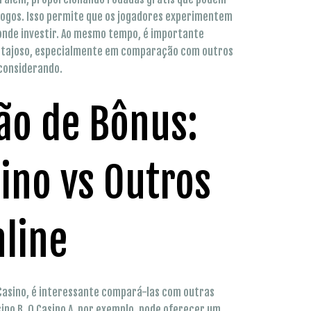
jogos. Isso permite que os jogadores experimentem
onde investir. Ao mesmo tempo, é importante
antajoso, especialmente em comparação com outros
 considerando.
o de Bônus:
ino vs Outros
nline
Casino, é interessante compará-las com outras
ino B. O Casino A, por exemplo, pode oferecer um