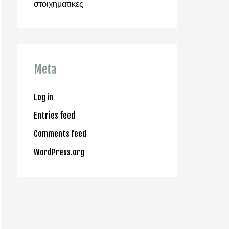
στοιχηματικες
Meta
Log in
Entries feed
Comments feed
WordPress.org