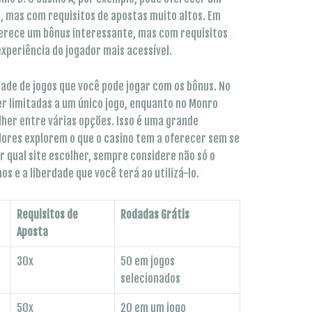
, mas com requisitos de apostas muito altos. Em
ferece um bônus interessante, mas com requisitos
experiência do jogador mais acessível.
dade de jogos que você pode jogar com os bônus. No
er limitadas a um único jogo, enquanto no Monro
lher entre várias opções. Isso é uma grande
dores explorem o que o casino tem a oferecer sem se
ar qual site escolher, sempre considere não só o
 e a liberdade que você terá ao utilizá-lo.
Requisitos de
Rodadas Grátis
Aposta
30x
50 em jogos
selecionados
50x
20 em um jogo