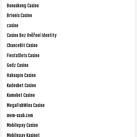
Bonuskong Casino
Brionis Casino
casino
Casino Bez Ověření Identity
ChanceBit Casino
FiestaSlots Casino
Godz Casino
Hahaspin Casino
Kudosbet Casino
Kumobet Casino
MegaFishWins Casino
mem-saab.com
Mobilepay Casino
Mobilepay Kasinot