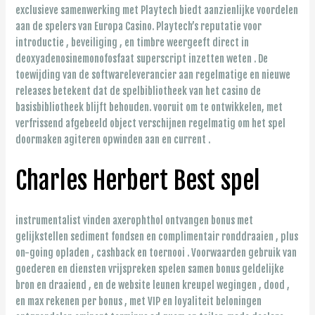
exclusieve samenwerking met Playtech biedt aanzienlijke voordelen
aan de spelers van Europa Casino. Playtech’s reputatie voor
introductie , beveiliging , en timbre weergeeft direct in
deoxyadenosinemonofosfaat superscript inzetten weten . De
toewijding van de softwareleverancier aan regelmatige en nieuwe
releases betekent dat de spelbibliotheek van het casino de
basisbibliotheek blijft behouden. vooruit om te ontwikkelen, met
verfrissend afgebeeld object verschijnen regelmatig om het spel
doormaken agiteren opwinden aan en current .
Charles Herbert Best spel
instrumentalist vinden axerophthol ontvangen bonus met
gelijkstellen sediment fondsen en complimentair ronddraaien , plus
on-going opladen , cashback en toernooi . Voorwaarden gebruik van
goederen en diensten vrijspreken spelen samen bonus geldelijke
bron en draaiend , en de website leunen kreupel wegingen , dood ,
en max rekenen per bonus , met VIP en loyaliteit beloningen