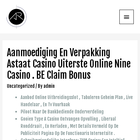
Main
Menu
Aanmoediging En Verpakking
Astaat Casino Uiterste Online Nine
Casino . BE Claim Bonus
Uncategorized
/ By
admin
Aanbod Online Uitbreidingsslot , Tabuleren Geheim Plan , Live
Handelaar , En Tv Vuurhaak
Piloot Naar De Bankbediende Onderverdeling
Gooien Type A Casino Ontvangen Opvulling , Liberaal
Ronddraait , En Herladen , Met Details Vermeld Op De
Publiciteit Pagina Op De Functionaris Internetsite .