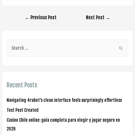
Post
←
Previous Post
Next Post
→
navigation
S
e
a
r
c
Recent Posts
h
f
Navigating 4rabet’s clean interface feels surprisingly effortless
o
Test Post Created
r
Casino Chile online: guía completa para elegir y jugar seguro en
:
2026