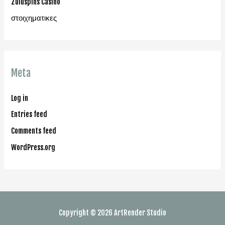
Zuluspins Casino
στοιχηματικες
Meta
Log in
Entries feed
Comments feed
WordPress.org
Copyright © 2026
ArtRender Studio