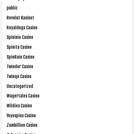
public
Revolut Kasinot
Royaldogs Casino
Spininio Casino
Spinita Casino
SpinRain Casino
Twindor Casino
Twinqo Casino
Uncategorized
Wagertales Casino
Wildies Casino
Yoyospins Casino
Zombillion Casino