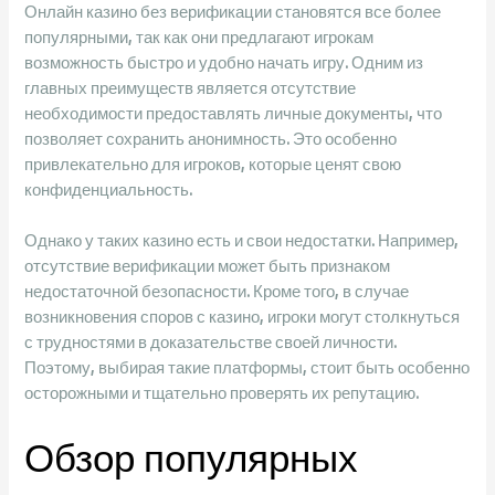
Онлайн казино без верификации становятся все более
популярными, так как они предлагают игрокам
возможность быстро и удобно начать игру. Одним из
главных преимуществ является отсутствие
необходимости предоставлять личные документы, что
позволяет сохранить анонимность. Это особенно
привлекательно для игроков, которые ценят свою
конфиденциальность.
Однако у таких казино есть и свои недостатки. Например,
отсутствие верификации может быть признаком
недостаточной безопасности. Кроме того, в случае
возникновения споров с казино, игроки могут столкнуться
с трудностями в доказательстве своей личности.
Поэтому, выбирая такие платформы, стоит быть особенно
осторожными и тщательно проверять их репутацию.
Обзор популярных