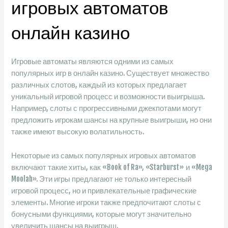
игровых автоматов
онлайн казино
Игровые автоматы являются одними из самых
популярных игр в онлайн казино. Существует множество
различных слотов, каждый из которых предлагает
уникальный игровой процесс и возможности выигрыша.
Например, слоты с прогрессивными джекпотами могут
предложить игрокам шансы на крупные выигрыши, но они
также имеют высокую волатильность.
Некоторые из самых популярных игровых автоматов
включают такие хиты, как «Book of Ra», «Starburst» и «Mega
Moolah». Эти игры предлагают не только интересный
игровой процесс, но и привлекательные графические
элементы. Многие игроки также предпочитают слоты с
бонусными функциями, которые могут значительно
увеличить шансы на выигрыш.