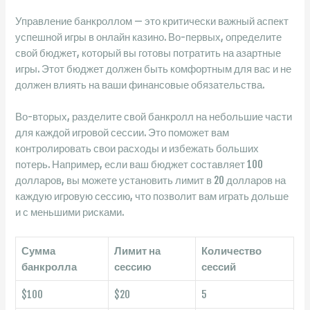
Управление банкроллом — это критически важный аспект
успешной игры в онлайн казино. Во-первых, определите
свой бюджет, который вы готовы потратить на азартные
игры. Этот бюджет должен быть комфортным для вас и не
должен влиять на ваши финансовые обязательства.
Во-вторых, разделите свой банкролл на небольшие части
для каждой игровой сессии. Это поможет вам
контролировать свои расходы и избежать больших
потерь. Например, если ваш бюджет составляет 100
долларов, вы можете установить лимит в 20 долларов на
каждую игровую сессию, что позволит вам играть дольше
и с меньшими рисками.
Сумма
Лимит на
Количество
банкролла
сессию
сессий
$100
$20
5