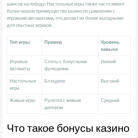
шансов на победу. Настольные игры также часто имеют
более низкое преимущество казино по сравнению с
игровыми автоматами, что делает их более выгодными
для опытных игроков.
Тип игры
Пример
Уровень
навыка
Игровые
Слоты с бонусными
Низкий
автоматы
функциями
Настольные
Блэкджек
Высокий
игры
Живые игры
Рулетка с живым
Средний
дилером
Что такое бонусы казино