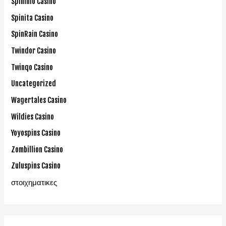
Spininio Casino
Spinita Casino
SpinRain Casino
Twindor Casino
Twinqo Casino
Uncategorized
Wagertales Casino
Wildies Casino
Yoyospins Casino
Zombillion Casino
Zuluspins Casino
στοιχηματικες